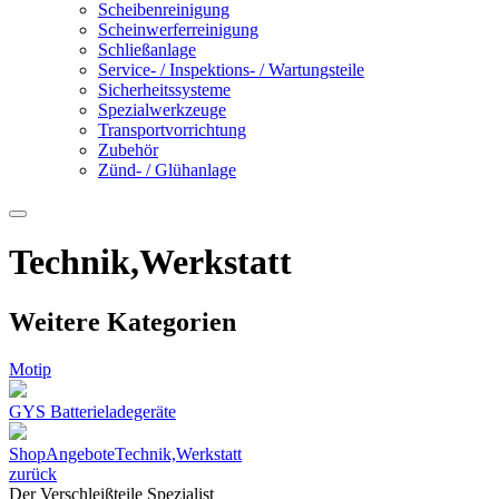
Scheibenreinigung
Scheinwerferreinigung
Schließanlage
Service- / Inspektions- / Wartungsteile
Sicherheitssysteme
Spezialwerkzeuge
Transportvorrichtung
Zubehör
Zünd- / Glühanlage
Technik,Werkstatt
Weitere Kategorien
Motip
GYS Batterieladegeräte
Shop
Angebote
Technik,Werkstatt
zurück
Der Verschleißteile Spezialist