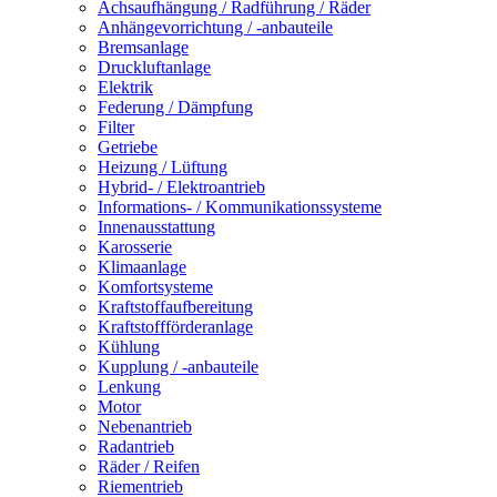
Achsaufhängung / Radführung / Räder
Anhängevorrichtung / -anbauteile
Bremsanlage
Druckluftanlage
Elektrik
Federung / Dämpfung
Filter
Getriebe
Heizung / Lüftung
Hybrid- / Elektroantrieb
Informations- / Kommunikationssysteme
Innenausstattung
Karosserie
Klimaanlage
Komfortsysteme
Kraftstoffaufbereitung
Kraftstoffförderanlage
Kühlung
Kupplung / -anbauteile
Lenkung
Motor
Nebenantrieb
Radantrieb
Räder / Reifen
Riementrieb