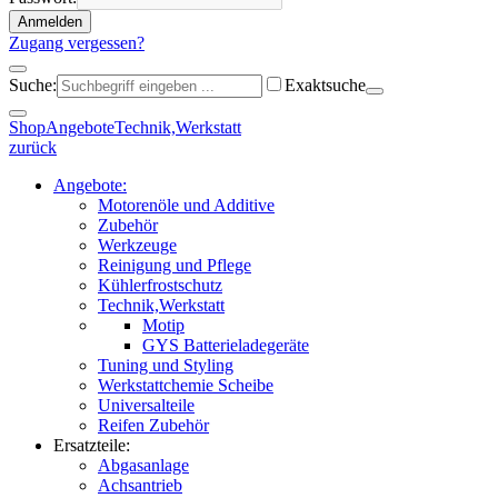
Anmelden
Zugang vergessen?
Suche:
Exaktsuche
Shop
Angebote
Technik,Werkstatt
zurück
Angebote:
Motorenöle und Additive
Zubehör
Werkzeuge
Reinigung und Pflege
Kühlerfrostschutz
Technik,Werkstatt
Motip
GYS Batterieladegeräte
Tuning und Styling
Werkstattchemie Scheibe
Universalteile
Reifen Zubehör
Ersatzteile:
Abgasanlage
Achsantrieb