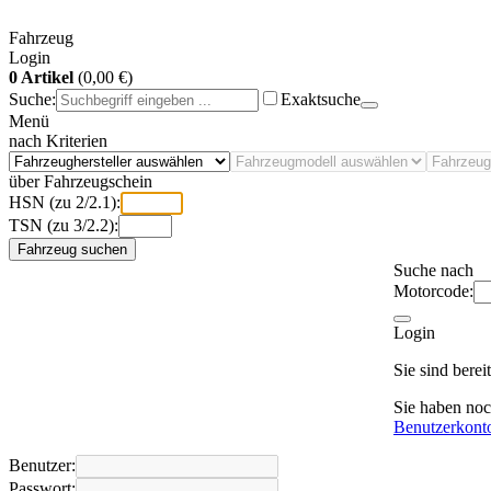
Fahrzeug
Login
0 Artikel
(0,00 €)
Suche:
Exaktsuche
Menü
nach Kriterien
über Fahrzeugschein
HSN (zu 2/2.1):
TSN (zu 3/2.2):
Fahrzeug suchen
Suche nach
Motorcode:
Login
Sie sind bere
Sie haben no
Benutzerkont
Benutzer:
Passwort: